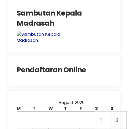
Sambutan Kepala
Madrasah
Pendaftaran Online
August 2026
M
T
W
T
F
S
S
1
2