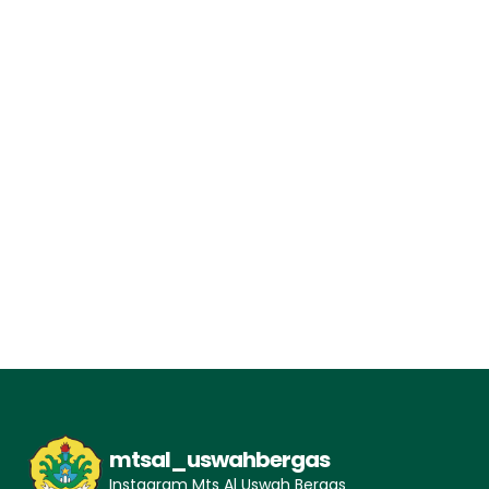
mtsal_uswahbergas
Instagram Mts Al Uswah Bergas