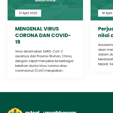
21 April 2020
18 Apri
MENGENAL VIRUS
Perju
CORONA DAN COVID-
nilai 
19
Assalamu
akan memb
Virus dinamakan SARS-CoV-2
dalam du
awalnya dari Provinsi Wuhan, China,
berdasar
dengan cepat menyebar ke berbagai
terjadi. S
belahan dunia.Virus corona atau
coronavirus (CoV) merupakan..
mtsal_uswahbergas