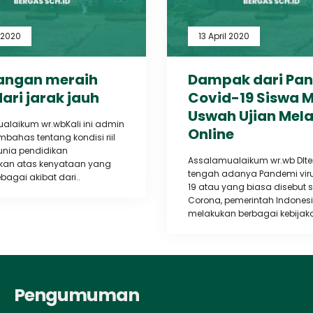
l 2020
13 April 2020
angan meraih
Dampak dari Pa
dari jarak jauh
Covid-19 Siswa M
Uswah Ujian Mela
alaikum wr.wbKali ini admin
Online
ahas tentang kondisi riil
nia pendidikan
Assalamualaikum wr.wb DIt
kan atas kenyataan yang
tengah adanya Pandemi vir
ebagai akibat dari..
19 atau yang biasa disebut 
Corona, pemerintah Indonesi
melakukan berbagai kebijaka
Pengumuman