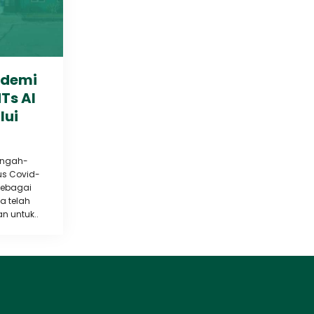
ndemi
Ts Al
lui
engah-
us Covid-
sebagai
a telah
n untuk..