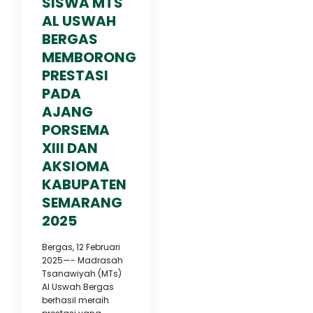
SISWA MTS
AL USWAH
BERGAS
MEMBORONG
PRESTASI
PADA
AJANG
PORSEMA
XIII DAN
AKSIOMA
KABUPATEN
SEMARANG
2025
Bergas, 12 Februari
2025—- Madrasah
Tsanawiyah (MTs)
Al Uswah Bergas
berhasil meraih