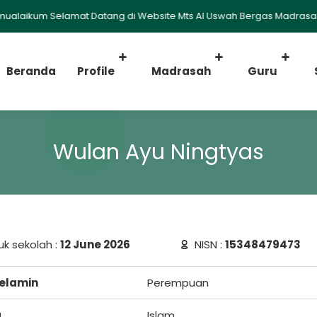
alaikum Selamat Datang di Website Mts Al Uswah Bergas Madrasah L
Beranda
Profile
Madrasah
Guru
Wulan Ayu Ningtyas
k sekolah :
12 June 2026
NISN :
15348479473
Kelamin
Perempuan
a
Islam