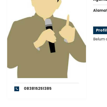
Alama
Profi
Belum 
083815251385