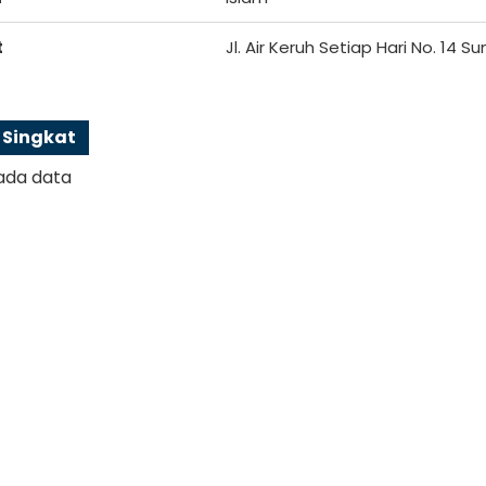
t
Jl. Air Keruh Setiap Hari No. 14 
l Singkat
ada data