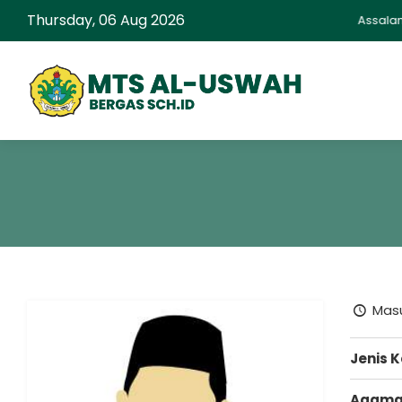
Thursday, 06 Aug 2026
Assalamu
Masu
Jenis 
Agam