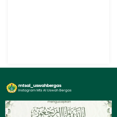
mtsal_uswahbergas
Instagram Mts Al Uswah Bergas