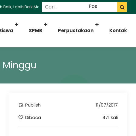
 Lebih Baik Madrasah
Siswa
SPMB
Perpustakaan
Kontak
u Minggu
Publish
11/07/2017
Dibaca
471 kali