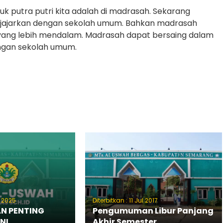
k putra putri kita adalah di madrasah. Sekarang
sejajarkan dengan sekolah umum. Bahkan madrasah
 yang lebih mendalam. Madrasah dapat bersaing dalam
dengan sekolah umum.
r 2025
Diterbitkan : 11 Jul 2017
N PENTING
Pengumuman Libur Panjang
NI
Akhir Semester