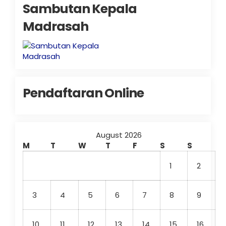
Sambutan Kepala
Madrasah
Pendaftaran Online
August 2026
M
T
W
T
F
S
S
1
2
3
4
5
6
7
8
9
10
11
12
13
14
15
16