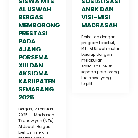
SISWA MTS
SOSIALISASI
AL USWAH
ANBK DAN
BERGAS
VISI-MISI
MEMBORONG
MADRASAH
PRESTASI
Berkaitan dengan
PADA
program tersebut,
AJANG
MTs Al Uswah mulai
bersiap dengan
PORSEMA
melakukan
XIII DAN
sosialisasi ANBK
AKSIOMA
kepada para orang
tua siswa yang
KABUPATEN
terpilih..
SEMARANG
2025
Bergas, 12 Februari
2025—- Madrasah
Tsanawiyah (MTs)
Al Uswah Bergas
berhasil meraih