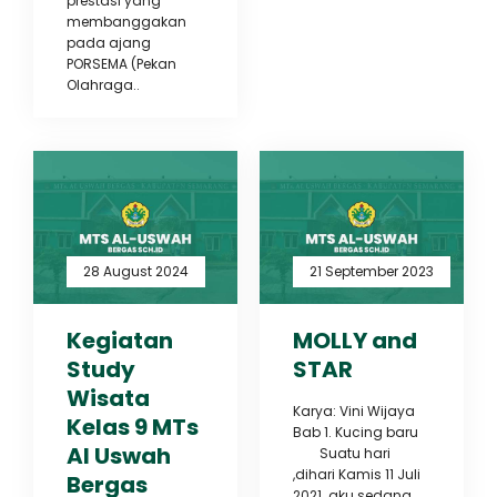
prestasi yang
membanggakan
pada ajang
PORSEMA (Pekan
Olahraga..
28 August 2024
21 September 2023
Kegiatan
MOLLY and
Study
STAR
Wisata
Karya: Vini Wijaya
Kelas 9 MTs
Bab 1. Kucing baru
Al Uswah
Suatu hari
,dihari Kamis 11 Juli
Bergas
2021 .aku sedang