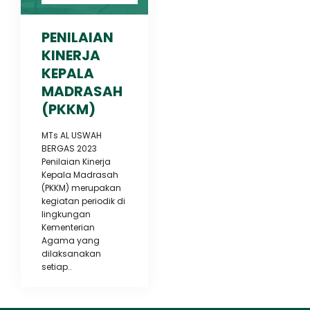
PENILAIAN
KINERJA
KEPALA
MADRASAH
(PKKM)
MTs AL USWAH
BERGAS 2023
Penilaian Kinerja
Kepala Madrasah
(PKKM) merupakan
kegiatan periodik di
lingkungan
Kementerian
Agama yang
dilaksanakan
setiap..